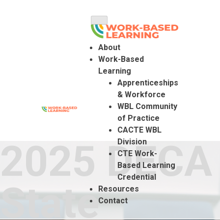
Skip
to
content
About
Work-Based
Learning
Apprenticeships
& Workforce
WBL Community
of Practice
Colorado Work Based Learning
CACTE WBL
2025 DECA
Division
CTE Work-
Based Learning
Credential
State
Resources
Contact