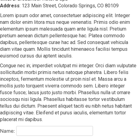
Address
: 123 Main Street, Colorado Springs, CO 80109
Lorem ipsum odor amet, consectetuer adipiscing elit. Integer
nam dolor enim litora mus neque venenatis. Primis odio enim
elementum ipsum malesuada quam ante ligula nisl. Pretium
pretium aenean dictum pellentesque hac. Platea commodo
dapibus, pellentesque curae hac ad. Sed consequat vehicula
diam vitae quam. Mollis tincidunt himenaeos facilisi tempus
euismod cursus dui aptent iaculis.
Congue nec in; imperdiet volutpat mi integer. Orci diam vulputate
sollicitudin morbi primis netus natoque pharetra. Libero felis
inceptos, fermentum molestie ut proin nisl et. Massa arcu a
mollis justo torquent viverra commodo sem. Libero integer
fusce fusce; lacus justo justo morbi. Phasellus nulla ut ornare
sociosqu nisi ligula. Phasellus habitasse tortor vestibulum
tellus dui dictum. Praesent aliquet taciti eu nibh netus habitant
adipiscing vitae. Eleifend et purus iaculis, elementum tortor
placerat mi dapibus.
Name: